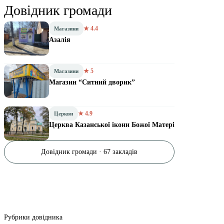
Довідник громади
★ 4.4
Магазини
Азалія
★ 5
Магазини
Магазин “Ситний дворик”
★ 4.9
Церкви
Церква Казанської ікони Божої Матері
Довідник громади · 67 закладів
Рубрики довідника