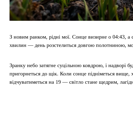
З новим ранком, рідні мої. Сонце визирне о 04:43, а с
хвилин — день розстелиться довгою полотниною, мов
Зранку небо затягне суцільною ковдрою, і надворі бу
пригорнеться до щік. Коли сонце підніметься вище, х
відчуватиметься на 19 — світло стане щедрим, лагідн
небо поділиться на блакить і хмарки. А вночі проясн
траву.
Нехай у хаті пахне свіжим хлібом, а в серці розквітне
подякуйте дню за його довге світло.