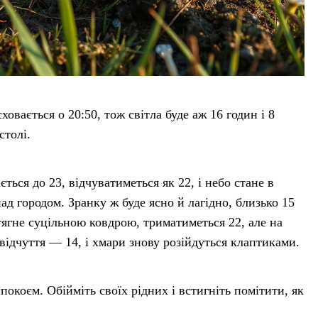
ховається о 20:50, тож світла буде аж 16 годин і 8
столі.
ться до 23, відчуватиметься як 22, і небо стане в
ад городом. Зранку ж буде ясно й лагідно, близько 15
тягне суцільною ковдрою, триматиметься 22, але на
 відчуття — 14, і хмари знову розійдуться клаптиками.
покоєм. Обійміть своїх рідних і встигніть помітити, як