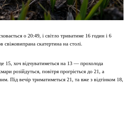
ховається о 20:49, і світло триватиме 16 годин і 6
 свіжовипрана скатертина на столі.
де 15, хоч відчуватиметься на 13 — прохолода
мари розійдуться, повітря прогріється до 21, а
им. Під вечір триматиметься 21, та вже з відтінком 18,
иться, опуститься до 12, ніби роса ляже сріблом на
 спокійна радість. Обійміть тих, хто поруч, і