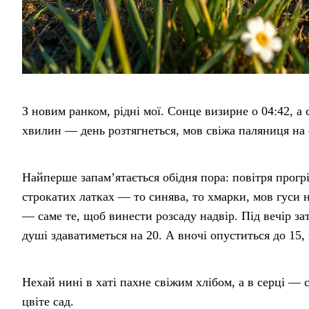
З новим ранком, рідні мої. Сонце визирне о 04:42, а с
хвилин — день розтягнеться, мов свіжа паляниця на 
Найперше запам’ятається обідня пора: повітря прогріє
строкатих латках — то синява, то хмарки, мов гуси н
— саме те, щоб винести розсаду надвір. Під вечір за
душі здаватиметься на 20. А вночі опуститься до 15,
Нехай нині в хаті пахне свіжим хлібом, а в серці — с
цвіте сад.