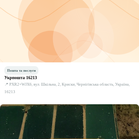
Пошта та послуги
Укрпошта 16213
📍 PXR2+WJX6, вул. Шкільна, 2, Криски, Чернігівська область, Україна,
16213