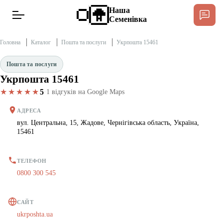
Наша
Семенівка
Головна
Каталог
Пошта та послуги
Укрпошта 15461
Пошта та послуги
Укрпошта 15461
Новини
★★★★★
5
·
1 відгуків на Google Maps
Інтерв’ю
АДРЕСА
вул. Центральна, 15, Жадове, Чернігівська область, Україна,
15461
Тексти
Публікації
ТЕЛЕФОН
0800 300 545
Довідник
САЙТ
ukrposhta.ua
Редакційна політика