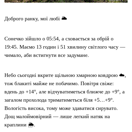
Доброго ранку, мої любі 🌥️
Сонечко зійшло о 05:54, а сховається за обрій о
19:45. Маємо 13 годин і 51 хвилину світлого часу —
чимало, аби встигнути все задумане.
Небо сьогодні вкрите щільною хмарною ковдрою ☁️,
тож блакиті майже не побачимо. Повітря свіже:
вдень до +14°, але відчуватиметься ближче до +9°, а
загалом прохолода триматиметься біля +5…+9°.
Вологість висока, тому може здаватися сирувато.
Дощ малоймовірний — лише легкий натяк на
краплини 🌦️.