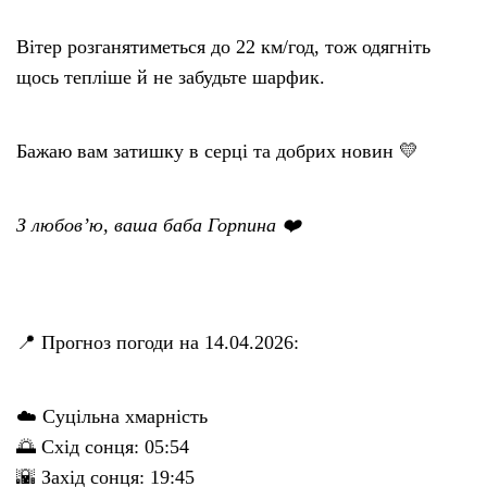
Вітер розганятиметься до 22 км/год, тож одягніть
щось тепліше й не забудьте шарфик.
Бажаю вам затишку в серці та добрих новин 💛
З любов’ю, ваша баба Горпина ❤️
📍 Прогноз погоди на 14.04.2026:
☁️ Суцільна хмарність
🌅 Схід сонця: 05:54
🌇 Захід сонця: 19:45