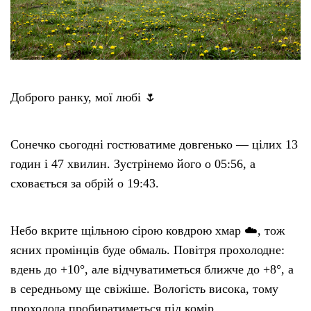
Доброго ранку, мої любі 🌷
Сонечко сьогодні гостюватиме довгенько — цілих 13
годин і 47 хвилин. Зустрінемо його о 05:56, а
сховається за обрій о 19:43.
Небо вкрите щільною сірою ковдрою хмар ☁️, тож
ясних промінців буде обмаль. Повітря прохолодне:
вдень до +10°, але відчуватиметься ближче до +8°, а
в середньому ще свіжіше. Вологість висока, тому
прохолода пробиратиметься під комір.