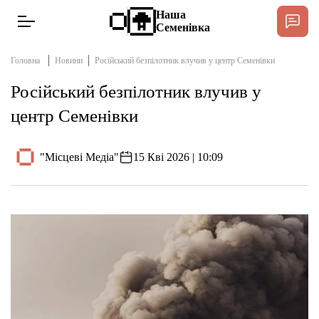
Наша
Семенівка
Головна
Новини
Російський безпілотник влучив у центр Семенівки
Російський безпілотник влучив у
Новини
центр Семенівки
Інтерв’ю
"Місцеві Медіа"
15 Кві 2026 | 10:09
Тексти
Публікації
Довідник
Редакційна політика