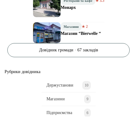
★ 3.5
Ресторани та кафе
Монарх
★ 2
Магазини
Магазин “Bierwelle “
Довідник громади · 67 закладів
Рубрики довідника
Держустанови
10
Магазини
9
Підприємства
6
Ресторани та кафе
6