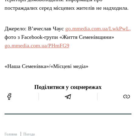
постраждалих серед місцевих жителів не надходила.
Джерело: В’ячеслав Чаус
go.mmedia.com.ua/LwkPwL,
фото з Facebook-групи «Життя Семенівщини»
go.mmedia.com.ua/PHmFG9
«Наша Семенівка»/«Місцеві медіа»
Поділитися у соцмережах
Головна
Погода