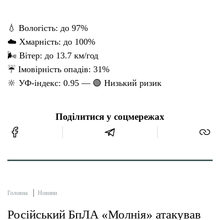
💧 Вологість: до 97%
☁️ Хмарність: до 100%
🌬 Вітер: до 13.7 км/год
☔ Імовірність опадів: 31%
🔆 УФ-індекс: 0.95 — 🟢 Низький ризик
Поділитися у соцмережах
Головна
Новини
Російський БпЛА «Молнія» атакував