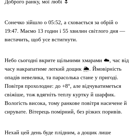
Доброго ранку, мої любі 🌷
Сонечко зійшло о 05:52, а сховається за обрій о
19:47. Маємо 13 годин і 55 хвилин світлого дня —
вистачить, щоб усе встигнути.
Небо сьогодні вкрите щільними хмарами ☁️, час від
часу накрапатиме легкий дощик 🌦. Ймовірність
опадів невелика, та парасолька стане у пригоді.
Повітря прохолодне: до +8°, але відчуватиметься
свіжіше, тож вдягніть теплу куртку й шарфик.
Вологість висока, тому ранкове повітря насичене й
сирувате. Вітерець помірний, без різких поривів.
Нехай цей день буде плідним, а дощик лише