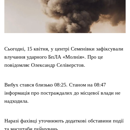
Етичний кодекс
Рекламні прайси
Про нас
Сьогодні, 15 квітня, у центрі Семенівки зафіксували
влучання ударного БпЛА «Молнія». Про це
Бюджет
повідомляє Олександр Селіверстов.
Тендери
Вибух стався близько 08:25. Станом на 08:47
інформація про постраждалих до місцевої влади не
Контакти
надходила.
Наразі фахівці уточнюють додаткові обставини події
та масштаби руйнувань.