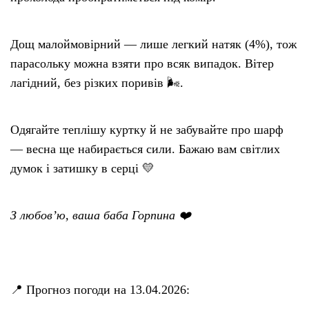
Дощ малоймовірний — лише легкий натяк (4%), тож
парасольку можна взяти про всяк випадок. Вітер
лагідний, без різких поривів 🌬.
Одягайте теплішу куртку й не забувайте про шарф
— весна ще набирається сили. Бажаю вам світлих
думок і затишку в серці 💛
З любов’ю, ваша баба Горпина ❤️
📍 Прогноз погоди на 13.04.2026: