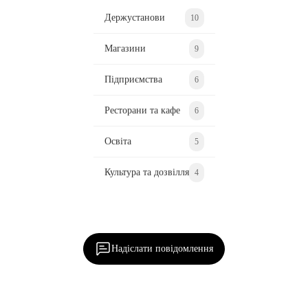
Держустанови
10
Магазини
9
Підприємства
6
Ресторани та кафе
6
Освіта
5
Культура та дозвілля
4
Ділися важливим, став запитання, обговорюй з
редакцією!
Надіслати повідомлення