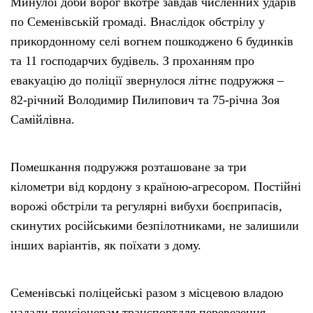
Минулої доби ворог вкотре завдав численних ударів
по Семенівській громаді. Внаслідок обстрілу у
прикордонному селі вогнем пошкоджено 6 будинків
та 11 господарчих будівель. З проханням про
евакуацію до поліції звернулося літнє подружжя –
82-річний Володимир Пилипович та 75-річна Зоя
Самійлівна.
Помешкання подружжя розташоване за три
кілометри від кордону з країною-агресором. Постійні
ворожі обстріли та регулярні вибухи боєприпасів,
скинутих російськими безпілотниками, не залишили
інших варіантів, як поїхати з дому.
Семенівські поліцейські разом з місцевою владою
надали пенсіонерам транспортдля перевезення