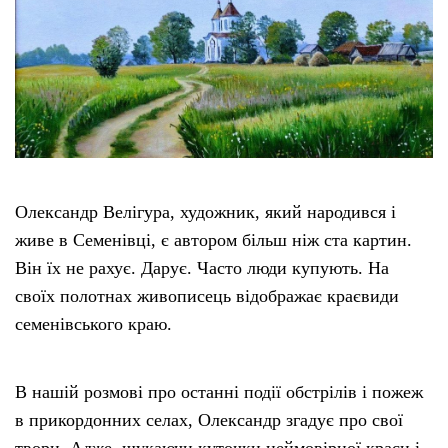
Олександр Велігура, художник, який народився і
живе в Семенівці, є автором більш ніж ста картин.
Він їх не рахує. Дарує. Часто люди купують. На
своїх полотнах живописець відображає краєвиди
семенівського краю.
В нашій розмові про останні події обстрілів і пожеж
в прикордонних селах, Олександр згадує про свої
твори. Адже, шукаючи куточки неймовірної краси і