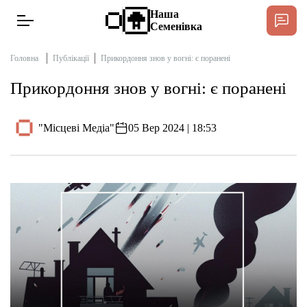
Наша
Семенівка
Головна
Публікації
Прикордоння знов у вогні: є поранені
Прикордоння знов у вогні: є поранені
Новини
"Місцеві Медіа"
05 Вер 2024 | 18:53
Інтерв’ю
Тексти
Публікації
Довідник
Редакційна політика