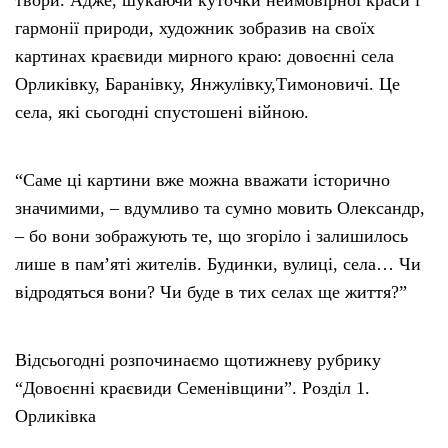
гармонії природи, художник зобразив на своїх
картинах краєвиди мирного краю: довоєнні села
Орликівку, Баранівку, Янжулівку,Тимоновичі. Це
села, які сьогодні спустошені війною.
“Саме ці картини вже можна вважати історично
значимими, – вдумливо та сумно мовить Олександр,
– бо вони зображують те, що згоріло і залишилось
лише в пам’яті жителів. Будинки, вулиці, села… Чи
відродяться вони? Чи буде в тих селах ще життя?”
Відсьогодні розпочинаємо щотижневу рубрику
“Довоєнні краєвиди Семенівщини”. Розділ 1.
Орликівка