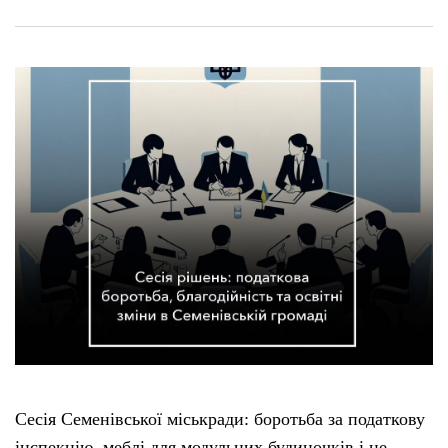
Сесія Семенівської міськради: боротьба за податкову
інспекцію, меблі для модульних будиночків і не