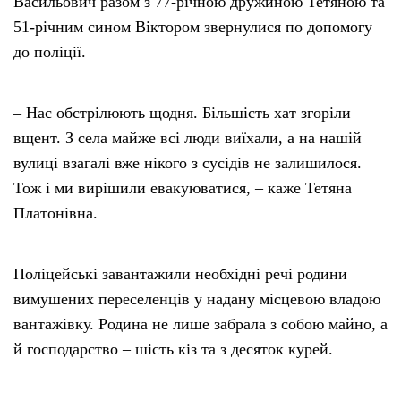
Васильович разом з 77-річною дружиною Тетяною та
51-річним сином Віктором звернулися по допомогу
до поліції.
– Нас обстрілюють щодня. Більшість хат згоріли
вщент. З села майже всі люди виїхали, а на нашій
вулиці взагалі вже нікого з сусідів не залишилося.
Тож і ми вирішили евакуюватися, – каже Тетяна
Платонівна.
Поліцейські завантажили необхідні речі родини
вимушених переселенців у надану місцевою владою
вантажівку. Родина не лише забрала з собою майно, а
й господарство – шість кіз та з десяток курей.