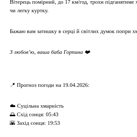
Вітерець помірний, до 17 км/год, трохи підганятиме 
чи легку куртку.
Бажаю вам затишку в серці й світлих думок попри х
З любов’ю, ваша баба Горпина ❤️
📍 Прогноз погоди на 19.04.2026:
☁️ Суцільна хмарність
🌅 Схід сонця: 05:43
🌇 Захід сонця: 19:53