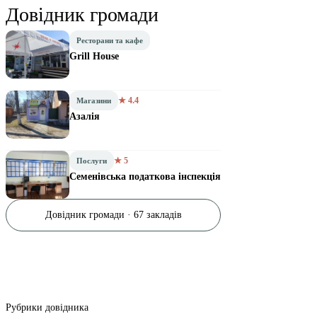
Довідник громади
Ресторани та кафе
Grill House
★ 4.4
Магазини
Азалія
★ 5
Послуги
Семенівська податкова інспекція
Довідник громади · 67 закладів
Рубрики довідника