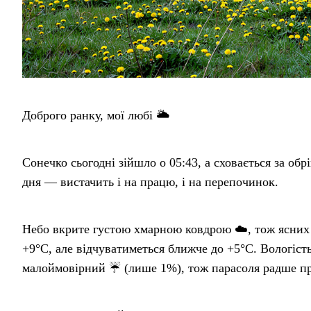
Доброго ранку, мої любі 🌥️
Сонечко сьогодні зійшло о 05:43, а сховається за обр
дня — вистачить і на працю, і на перепочинок.
Небо вкрите густою хмарною ковдрою ☁️, тож ясних 
+9°C, але відчуватиметься ближче до +5°C. Вологіст
малоймовірний ☔ (лише 1%), тож парасоля радше пр