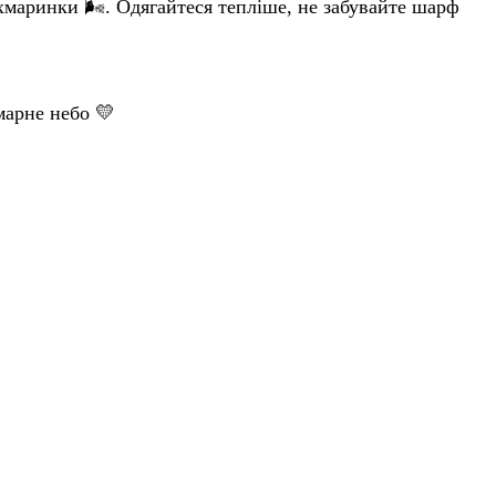
хмаринки 🌬️. Одягайтеся тепліше, не забувайте шарф
марне небо 💛