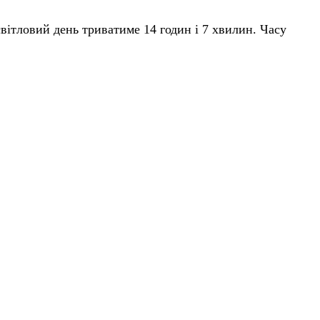
світловий день триватиме 14 годин і 7 хвилин. Часу
нячні промінчики лише зрідка пробиватимуться крізь
я ближче до +9°, тож легка куртка чи теплий светрик
 що коротка дрібна мжичка 🌦. Вологість висока,
агідний, без різких поривів.
надій навіть під хмарним небом 💛