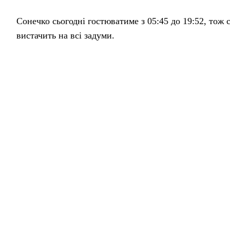
Сонечко сьогодні гостюватиме з 05:45 до 19:52, тож 
вистачить на всі задуми.
Небо затягнеться щільною хмарною ковдрою ☁️, і со
неї. Повітря свіже: вдень до +12°, та відчуватиметьс
стануть у пригоді 🧥.
Імовірність дощу невелика — лише 9%, можлива хіба
тому повітря буде насичене й прохолодне. Вітерець л
Бажаю вам тепла в серці, затишних думок і світлих 
З любов’ю, ваша баба Горпина ❤️