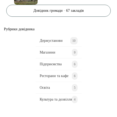
Довідник громади · 67 закладів
Рубрики довідника
Держустанови
10
Магазини
9
Підприємства
6
Ресторани та кафе
6
Освіта
5
Культура та дозвілля
4
Ділися важливим, став запитання, обговорюй з