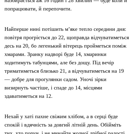
назбирається аж 16 годин і 28 хвилин — буде коли й
попрацювати, й перепочити.
Найперше нині потішить м’яке тепло середини дня:
повітря прогріється до 22, щоправда відчуватиметься
десь на 20, бо легенький вітерець пройметься поміж
хмарами. Зранку надворі буде 14, хмаринки
ходитимуть табунцями, але без дощу. Під вечір
триматиметься близько 21, а відчуватиметься на 19
— добре для прогулянки садом. Уночі зірки
визирнуть частіше, і спаде до 14, місцями
здаватиметься на 12.
Нехай у хаті пахне свіжим хлібом, а в серці буде
спокій і вдячність за довгий літній день. Обійміть
тих, хто поруч, і не минайте жодної дрібної радості.