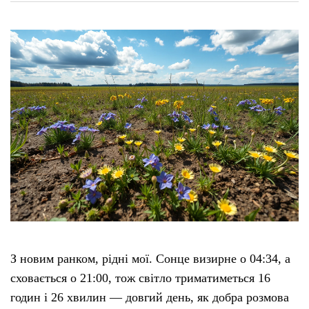
З новим ранком, рідні мої. Сонце визирне о 04:34, а
сховається о 21:00, тож світло триматиметься 16
годин і 26 хвилин — довгий день, як добра розмова