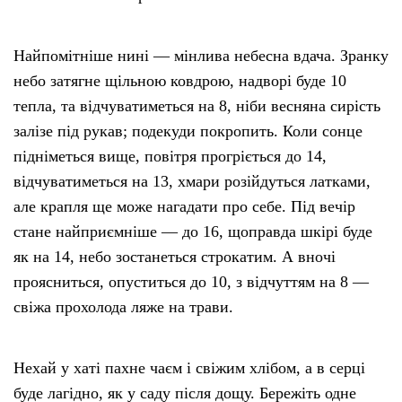
Найпомітніше нині — мінлива небесна вдача. Зранку
небо затягне щільною ковдрою, надворі буде 10
тепла, та відчуватиметься на 8, ніби весняна сирість
залізе під рукав; подекуди покропить. Коли сонце
підніметься вище, повітря прогріється до 14,
відчуватиметься на 13, хмари розійдуться латками,
але крапля ще може нагадати про себе. Під вечір
стане найприємніше — до 16, щоправда шкірі буде
як на 14, небо зостанеться строкатим. А вночі
проясниться, опуститься до 10, з відчуттям на 8 —
свіжа прохолода ляже на трави.
Нехай у хаті пахне чаєм і свіжим хлібом, а в серці
буде лагідно, як у саду після дощу. Бережіть одне