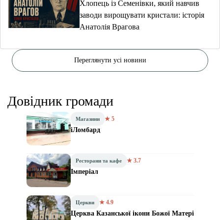
Хлопець із Семенівки, який навчив
заводи вирощувати кристали: історія
Анатолія Врагова
Переглянути усі новини
Довідник громади
★ 5
Магазини
iЛомбард
★ 3.7
Ресторани та кафе
Імперіал
★ 4.9
Церкви
Церква Казанської ікони Божої Матері