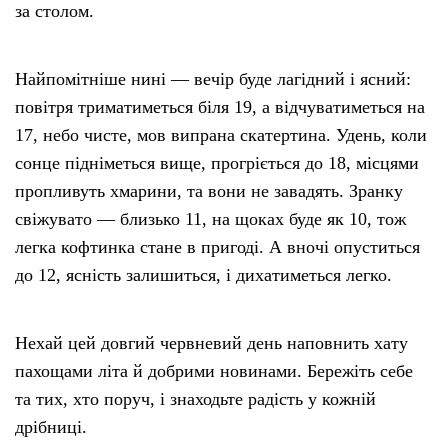
за столом.
Найпомітніше нині — вечір буде лагідний і ясний:
повітря триматиметься біля 19, а відчуватиметься на
17, небо чисте, мов випрана скатертина. Удень, коли
сонце підніметься вище, прогріється до 18, місцями
пропливуть хмарини, та вони не завадять. Зранку
свіжувато — близько 11, на щоках буде як 10, тож
легка кофтинка стане в пригоді. А вночі опуститься
до 12, ясність залишиться, і дихатиметься легко.
Нехай цей довгий червневий день наповнить хату
пахощами літа й добрими новинами. Бережіть себе
та тих, хто поруч, і знаходьте радість у кожній
дрібниці.