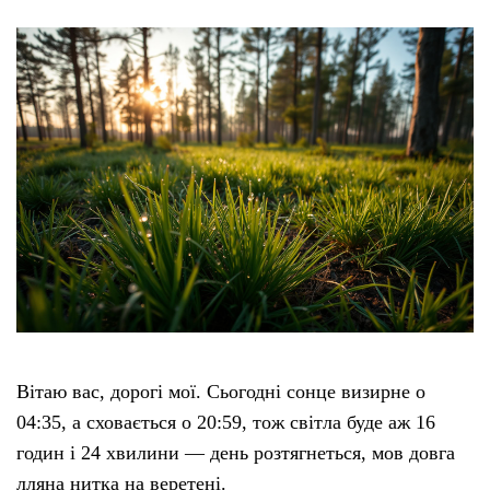
Вітаю вас, дорогі мої. Сьогодні сонце визирне о
04:35, а сховається о 20:59, тож світла буде аж 16
годин і 24 хвилини — день розтягнеться, мов довга
лляна нитка на веретені.