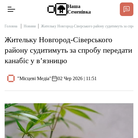
Наша
Семенівка
Головна
Новини
Жительку Новгород-Сіверського району судитимуть за спробу
Жительку Новгород-Сіверського
Новини
району судитимуть за спробу передати
канабіс у в’язницю
Інтерв’ю
"Місцеві Медіа"
02 Чер 2026 | 11:51
Тексти
Публікації
Довідник
Редакційна політика