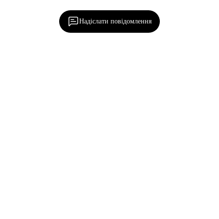
редакцією!
Надіслати повідомлення
Наша
Семенівка
Написати нам
Редакційна політика
Про нас
Тендери
Контакти