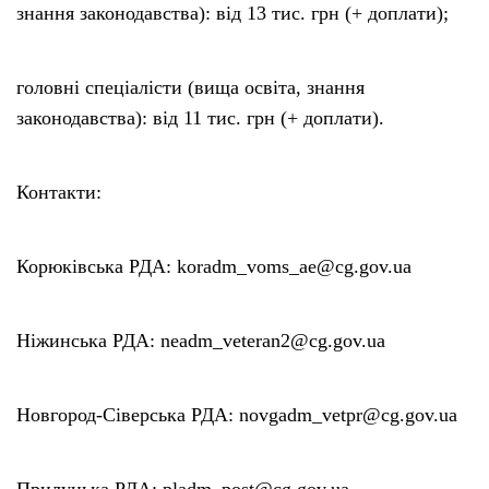
знання законодавства): від 13 тис. грн (+ доплати);
головні спеціалісти (вища освіта, знання
законодавства): від 11 тис. грн (+ доплати).
Контакти:
Корюківська РДА: koradm_voms_ae@cg.gov.ua
Ніжинська РДА: neadm_veteran2@cg.gov.ua
Новгород-Сіверська РДА: novgadm_vetpr@cg.gov.ua
Прилуцька РДА: pladm_post@cg.gov.ua