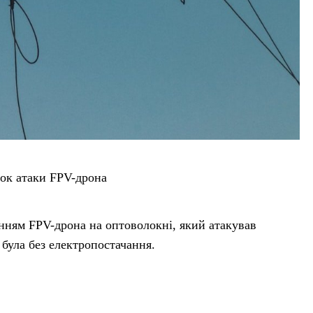
ок атаки FPV-дрона
анням FPV-дрона на оптоволокні, який атакував
 була без електропостачання.