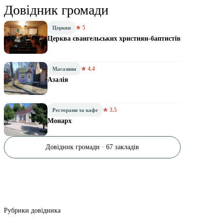
Довідник громади
★ 5
Церкви
Церква євангельських християн-баптистів
★ 4.4
Магазини
Азалія
★ 3.5
Ресторани та кафе
Монарх
Довідник громади · 67 закладів
Рубрики довідника