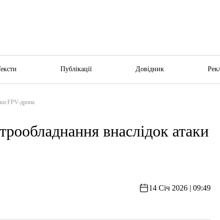
Тексти
Публікації
Довідник
Рек
аки FPV-дрона
трообладнання внаслідок атаки
14 Січ 2026 | 09:49