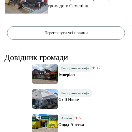
громади у Семенівці
Переглянути усі новини
Довідник громади
★ 3.7
Ресторани та кафе
Імперіал
Ресторани та кафе
Grill House
★ 5
Аптеки
Ощад Аптека