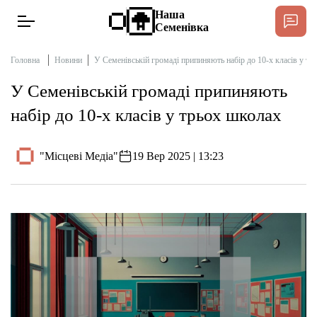
Наша
Семенівка
Головна
Новини
У Семенівській громаді припиняють набір до 10-х класів у тр
У Семенівській громаді припиняють
Новини
набір до 10-х класів у трьох школах
Інтерв’ю
"Місцеві Медіа"
19 Вер 2025 | 13:23
Тексти
Публікації
Довідник
Редакційна політика