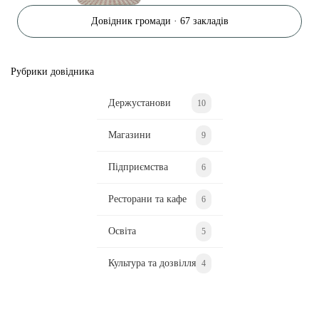
Довідник громади · 67 закладів
Рубрики довідника
Держустанови
10
Магазини
9
Підприємства
6
Ресторани та кафе
6
Освіта
5
Культура та дозвілля
4
Ділися важливим, став запитання, обговорюй з
редакцією!