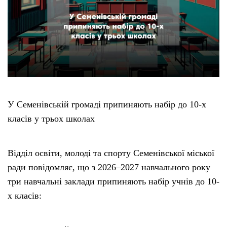
Етичний кодекс
Рекламні прайси
Про нас
У Семенівській громаді припиняють набір до 10-х
Бюджет
класів у трьох школах
Тендери
Відділ освіти, молоді та спорту Семенівської міської
Контакти
ради повідомляє, що з 2026–2027 навчального року
три навчальні заклади припиняють набір учнів до 10-
х класів: