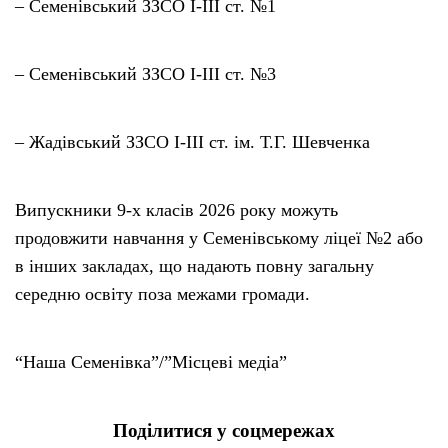
– Семенівський ЗЗСО І-ІІІ ст. №1
– Семенівський ЗЗСО І-ІІІ ст. №3
– Жадівський ЗЗСО І-ІІІ ст. ім. Т.Г. Шевченка
Випускники 9-х класів 2026 року можуть
продовжити навчання у Семенівському ліцеї №2 або
в інших закладах, що надають повну загальну
середню освіту поза межами громади.
“Наша Семенівка”/”Місцеві медіа”
Поділитися у соцмережах