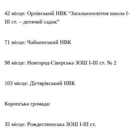
42 місце: Орлівський НВК “Загальноосвітня школа І-
ІІІ ст. – дитячий садок”
71 місце: Чайкинський НВК
98 місце: Новгород-Сіверська ЗОШ І-ІІІ ст. № 2
103 місце: Дігтярівський НВК
Коропська громада:
35 місце: Рождественська ЗОШ І-ІІІ ст.