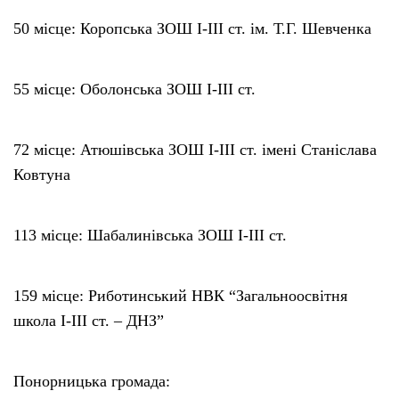
50 місце: Коропська ЗОШ І-ІІІ ст. ім. Т.Г. Шевченка
55 місце: Оболонська ЗОШ І-ІІІ ст.
72 місце: Атюшівська ЗОШ І-ІІІ ст. імені Станіслава
Ковтуна
113 місце: Шабалинівська ЗОШ І-ІІІ ст.
159 місце: Риботинський НВК “Загальноосвітня
школа І-ІІІ ст. – ДНЗ”
Понорницька громада: