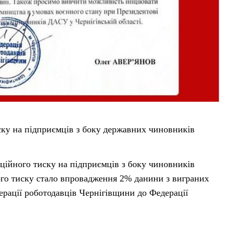
ску на підприємців з боку державних чиновників
пційного тиску на підприємців з боку чиновників
ого тиску стало впровадження 2% данини з виграних
ерації роботодавців Чернігівщини до Федерації