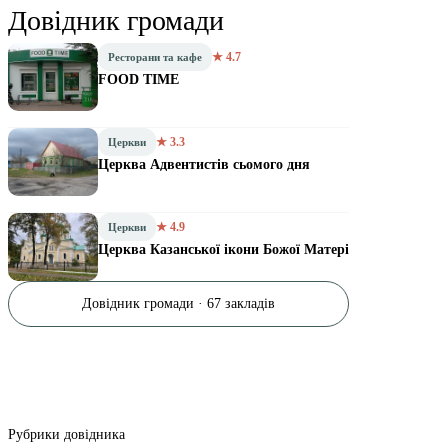
Довідник громади
★ 4.7
Ресторани та кафе
FOOD TIME
★ 3.3
Церкви
Церква Адвентистів сьомого дня
★ 4.9
Церкви
Церква Казанської ікони Божої Матері
Довідник громади · 67 закладів
Рубрики довідника