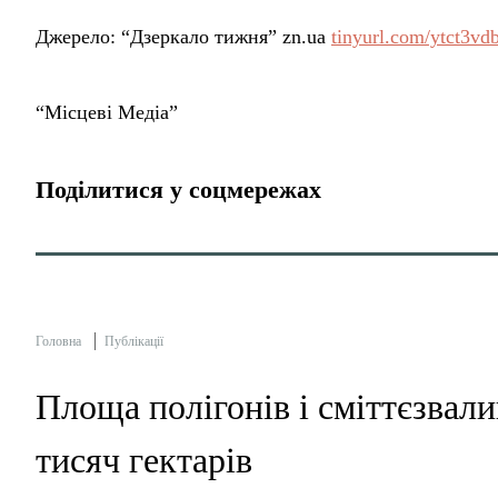
Джерело: “Дзеркало тижня” zn.ua
tinyurl.com/ytct3vd
“Місцеві Медіа”
Поділитися у соцмережах
Головна
Публікації
Площа полігонів і сміттєзвал
тисяч гектарів