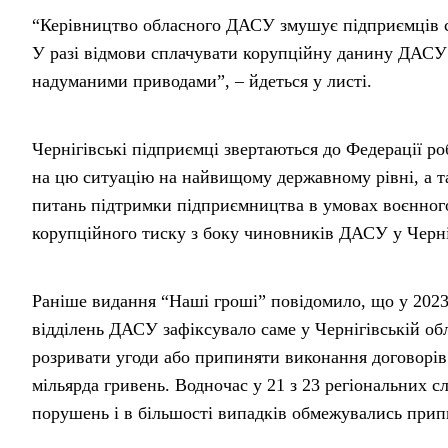
“Керівництво обласного ДАСУ змушує підприємців сп
У разі відмови сплачувати корупційну данину ДАСУ Ч
надуманими приводами”, – йдеться у листі.
Чернігівські підприємці звертаються до Федерації р
на цю ситуацію на найвищому державному рівні, а т
питань підтримки підприємництва в умовах воєнног
корупційного тиску з боку чиновників ДАСУ у Черніг
Раніше видання “Наші гроші” повідомило, що у 2023
відділень ДАСУ зафіксувало саме у Чернігівській об
розривати угоди або припиняти виконання договорів 
мільярда гривень. Водночас у 21 з 23 регіональних 
порушень і в більшості випадків обмежувались при