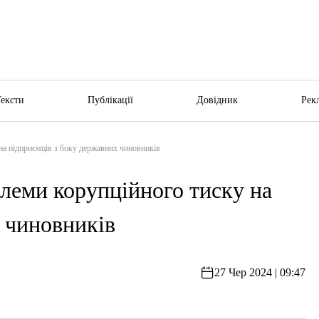
Тексти
Публікації
Довідник
Рек
 на підприємців з боку державних чиновників
блеми корупційного тиску на
 чиновників
27 Чер 2024 | 09:47