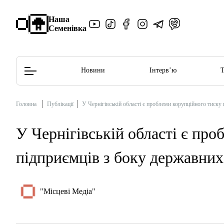
Наша
Семенівка
Новини
Інтерв’ю
Головна
Публікації
У Чернігівській області є проблеми корупційного тиску
Редакційна політика
Етичний кодекс
У Чернігівській області є про
підприємців з боку державних
"Місцеві Медіа"