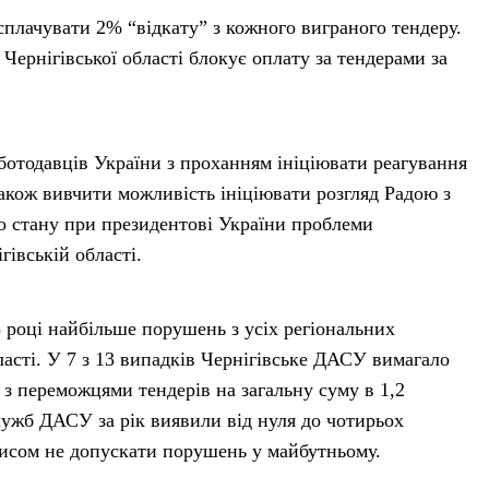
лачувати 2% “відкату” з кожного виграного тендеру.
ернігівської області блокує оплату за тендерами за
оботодавців України з проханням ініціювати реагування
акож вивчити можливість ініціювати розгляд Радою з
о стану при президентові України проблеми
івській області.
 році найбільше порушень з усіх регіональних
ласті. У 7 з 13 випадків Чернігівське ДАСУ вимагало
з переможцями тендерів на загальну суму в 1,2
служб ДАСУ за рік виявили від нуля до чотирьох
писом не допускати порушень у майбутньому.