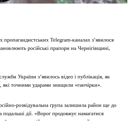
их пропагандистських Telegram-каналах з’явилося
становлюють російські прапори на Чернігівщині,
лужби України з’явилось відео і публікація, як
, які точними ударами знищили «ганчірки».
ерсійно-розвідувальна група залишила район ще до
а подальші дії. «Ворог продовжує намагатися
, без жодного військового сенсу», — йдеться в