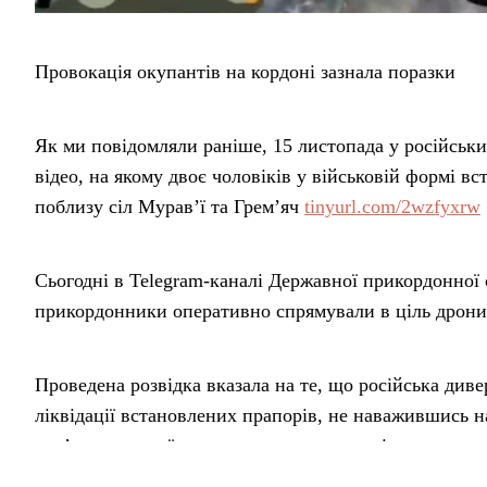
Провокація окупантів на кордоні зазнала поразки
Як ми повідомляли раніше, 15 листопада у російськ
відео, на якому двоє чоловіків у військовій формі в
поблизу сіл Мурав’ї та Грем’яч
tinyurl.com/2wzfyxrw
Сьогодні в Telegram-каналі Державної прикордонної с
прикордонники оперативно спрямували в ціль дрони
Проведена розвідка вказала на те, що російська див
ліквідації встановлених прапорів, не наважившись н
нав’язувати свої «перемоги» та психологічно тиснути
повідомленні.