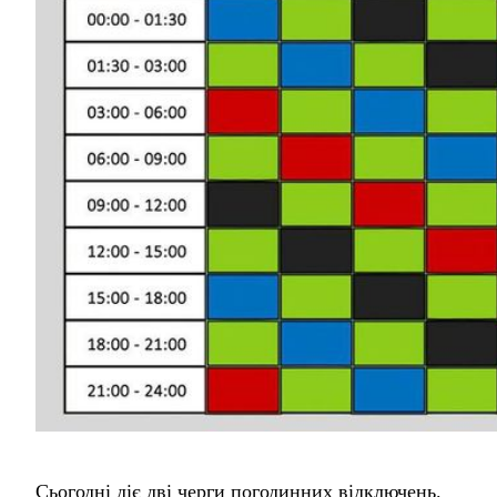
Сьогодні діє дві черги погодинних відключень.