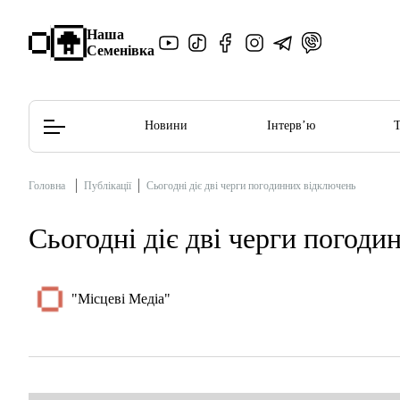
Наша
Семенівка
Новини
Інтерв’ю
Головна
Публікації
Сьогодні діє дві черги погодинних відключень
Редакційна політика
Етичний кодекс
Сьогодні діє дві черги погод
"Місцеві Медіа"