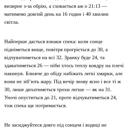
визирне з-за обрію, а сховається аж о 21:13 —
матимемо довгий день на 16 годин і 40 хвилин
світла.
Найперше дасться взнаки спека: коли сонце
підніметься вище, повітря прогріється до 30, а
відчуватиметься на всі 32. Зранку буде 24, та
здаватиметься 26 — ніби хтось теплу ковдру на плечі
накинув. Ближче до обіду набіжать легкі хмарки, але
вони не зіб’ють жару. Під вечір знову ясно і все ті ж
30, лише дихатиметься трохи легше — як на 31.
Уночі опуститься до 21, проте відчуватиметься 24,
тож спека ще потримається.
Не засиджуйтеся довго під сонцем і водиці не