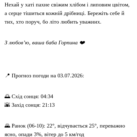
Нехай у хаті пахне свіжим хлібом і липовим цвітом,
а серце тішиться кожній дрібниці. Бережіть себе й
тих, хто поруч, бо літо любить уважних.
З любов’ю, ваша баба Горпина ❤️
📍 Прогноз погоди на 03.07.2026:
🌅 Схід сонця: 04:34
🌇 Захід сонця: 21:13
🌄 Ранок (06-10): 22°, відчувається 25°, переважно
ясно, опади 3%, вітер до 5 км/год