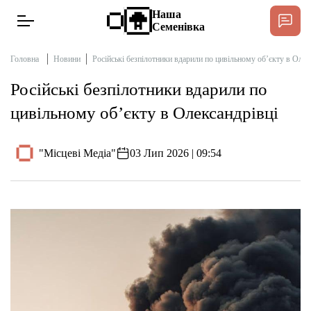
Наша
Семенівка
Головна
Новини
Російські безпілотники вдарили по цивільному об’єкту в Олек
Російські безпілотники вдарили по
Новини
цивільному об’єкту в Олександрівці
Інтерв’ю
"Місцеві Медіа"
03 Лип 2026 | 09:54
Тексти
Публікації
Довідник
Редакційна політика