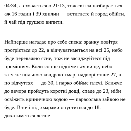
04:34, а сховається о 21:13, тож світла назбирається
аж 16 годин і 39 хвилин — встигнете й город обійти,
й чай під грушею випити.
Найперше нагадає про себе спека: зранку повітря
прогріється до 22, а відчуватиметься на всі 25, небо
буде переважно ясне, тож не засиджуйтеся під
промінням. Коли сонце підніметься вище, небо
затягне щільною ковдрою хмар, надворі стане 27, а
по відчуттях — до 30, і парко обійме плечі. Ближче
до вечора пройдуть короткі дощі, спаде до 23, ніби
освіжить криничною водою — парасолька зайвою не
буде. Вночі під хмарами опуститься до 18,
дихатиметься легше.