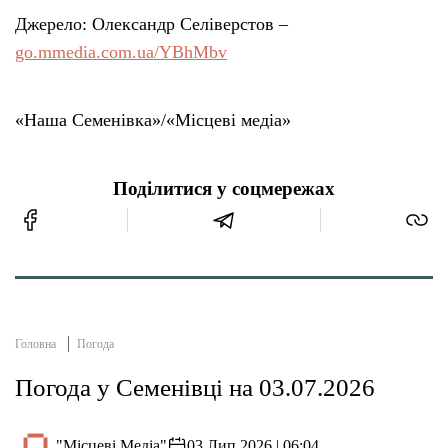
Джерело: Олександр Селіверстов –
go.mmedia.com.ua/YBhMbv
«Наша Семенівка»/«Місцеві медіа»
Поділитися у соцмережах
Головна
Погода
Погода у Семенівці на 03.07.2026
"Місцеві Медіа"
03 Лип 2026 | 06:04