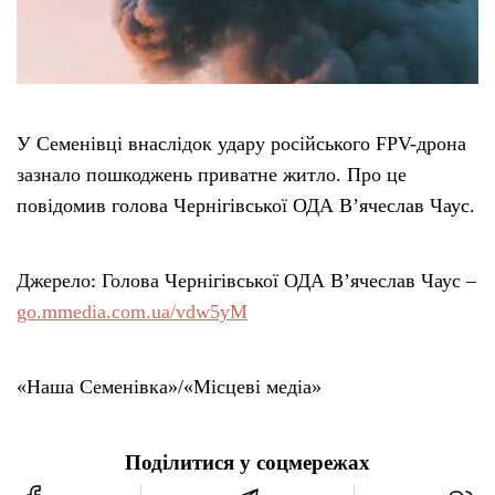
У Семенівці внаслідок удару російського FPV-дрона
зазнало пошкоджень приватне житло. Про це
повідомив голова Чернігівської ОДА В’ячеслав Чаус.
Джерело: Голова Чернігівської ОДА В’ячеслав Чаус –
go.mmedia.com.ua/vdw5yM
«Наша Семенівка»/«Місцеві медіа»
Поділитися у соцмережах