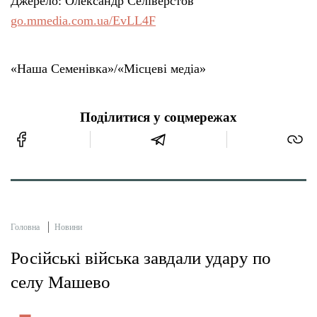
Джерело: Олександр Селіверстов
go.mmedia.com.ua/EvLL4F
«Наша Семенівка»/«Місцеві медіа»
Поділитися у соцмережах
Головна
Новини
Російські війська завдали удару по
селу Машево