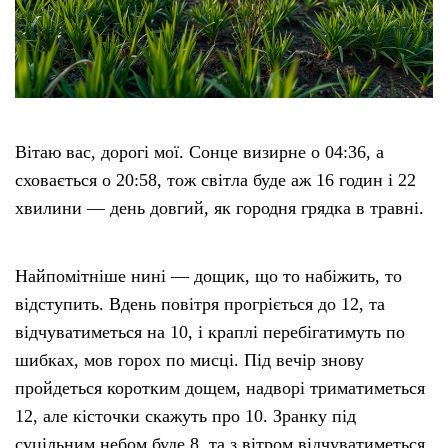
Етичний кодекс
Рекламні прайси
Вітаю вас, дорогі мої. Сонце визирне о 04:36, а
Про нас
сховається о 20:58, тож світла буде аж 16 годин і 22
хвилини — день довгий, як городня грядка в травні.
Бюджет
Тендери
Найпомітніше нині — дощик, що то набіжить, то
відступить. Вдень повітря прогріється до 12, та
Контакти
відчуватиметься на 10, і краплі перебігатимуть по
шибках, мов горох по мисці. Під вечір знову
пройдеться коротким дощем, надворі триматиметься
12, але кісточки скажуть про 10. Зранку під
суцільним небом буде 8, та з вітром відчуватиметься