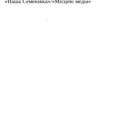
«Наша Семенівка»/«Місцеві медіа»
Поділитися у соцмережах
Головна
Погода
Погода у Семенівці на 29.05.2026
"Місцеві Медіа"
29 Тра 2026 | 06:02