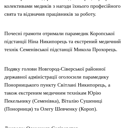
колективами медиків з нагоди їхнього професійного
свята та відзначив працівників за роботу.
Почесні грамоти отримали парамедик Коропської
підстанції Ніна Никипорець та екстрений медичний
технік Семенівської підстанції Микола Прохорець.
Подяку голови Новгород-Сіверської районної
державної адміністрації оголосили парамедику
Понорницького пункту Світлані Никипорець, а
також екстреним медичним технікам Юрію
Пекельнику (Семенівка), Віталію Сушениці
(Понорниця) та Олегу Шевченку (Короп).