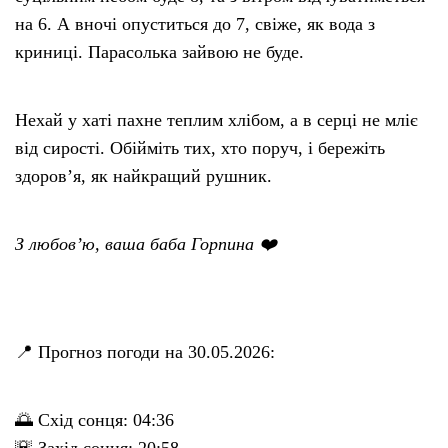
на 6. А вночі опуститься до 7, свіже, як вода з
криниці. Парасолька зайвою не буде.
Нехай у хаті пахне теплим хлібом, а в серці не мліє
від сирості. Обійміть тих, хто поруч, і бережіть
здоров’я, як найкращий рушник.
З любов’ю, ваша баба Горпина ❤️
📍 Прогноз погоди на 30.05.2026:
🌅 Схід сонця: 04:36
🌇 Захід сонця: 20:58