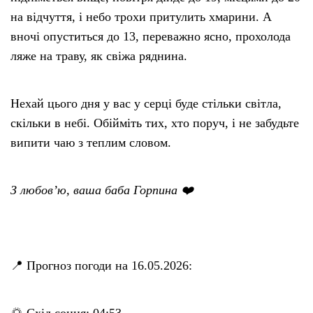
на відчуття, і небо трохи притулить хмарини. А
вночі опуститься до 13, переважно ясно, прохолода
ляже на траву, як свіжа ряднина.
Нехай цього дня у вас у серці буде стільки світла,
скільки в небі. Обійміть тих, хто поруч, і не забудьте
випити чаю з теплим словом.
З любов’ю, ваша баба Горпина ❤️
📍 Прогноз погоди на 16.05.2026:
🌅 Схід сонця: 04:53