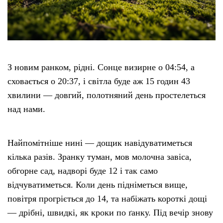
З новим ранком, рідні. Сонце визирне о 04:54, а
сховається о 20:37, і світла буде аж 15 годин 43
хвилини — довгий, полотняний день простелеться
над нами.
Найпомітніше нині — дощик навідуватиметься
кілька разів. Зранку туман, мов молочна завіса,
обгорне сад, надворі буде 12 і так само
відчуватиметься. Коли день підніметься вище,
повітря прогріється до 14, та набіжать короткі дощі
— дрібні, швидкі, як кроки по ґанку. Під вечір знову