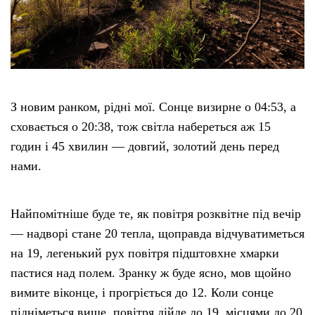
Етичний кодекс
Рекламні прайси
З новим ранком, рідні мої. Сонце визирне о 04:53, а
Про нас
сховається о 20:38, тож світла набереться аж 15
годин і 45 хвилин — довгий, золотий день перед
Бюджет
нами.
Тендери
Найпомітніше буде те, як повітря розквітне під вечір
Контакти
— надворі стане 20 тепла, щоправда відчуватиметься
на 19, легенький рух повітря підштовхне хмарки
пастися над полем. Зранку ж буде ясно, мов щойно
вимите віконце, і прогріється до 12. Коли сонце
підніметься вище, повітря дійде до 19, місцями до 20