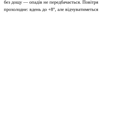
без дощу — опадів не передбачається. Повітря
прохолодне: вдень до +8°, але відчуватиметься
ближче до +5°, тож легка куртка й шарф не завадять
🧥. Вологість підвищена, тому свіже повітря буде з
легкою сирістю. Вітер лагідний, без різких поривів
🌬️.
Ультрафіолет помірний, тож якщо визирне сонячний
промінчик — він уже по-весняному жвавий 🌥️.
Бажаю вам тепла в серці й гармонії в душі. Нехай
день принесе добрі новини й маленькі радощі! 💛
З любов’ю, ваша баба Горпина ❤️