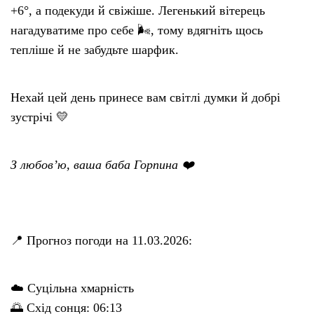
+6°, а подекуди й свіжіше. Легенький вітерець
нагадуватиме про себе 🌬️, тому вдягніть щось
тепліше й не забудьте шарфик.
Нехай цей день принесе вам світлі думки й добрі
зустрічі 💛
З любов’ю, ваша баба Горпина ❤️
📍 Прогноз погоди на 11.03.2026:
☁️ Суцільна хмарність
🌅 Схід сонця: 06:13