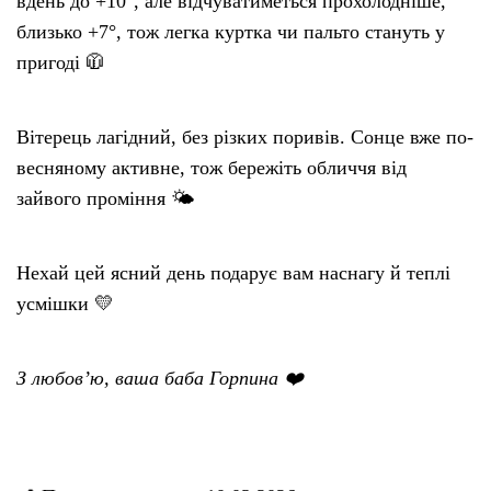
вдень до +10°, але відчуватиметься прохолодніше,
близько +7°, тож легка куртка чи пальто стануть у
пригоді 🧥
Вітерець лагідний, без різких поривів. Сонце вже по-
весняному активне, тож бережіть обличчя від
зайвого проміння 🌤
Нехай цей ясний день подарує вам наснагу й теплі
усмішки 💛
З любов’ю, ваша баба Горпина ❤️