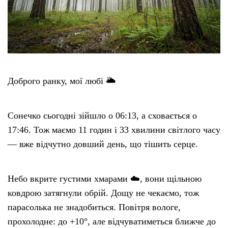
Етичний кодекс
Рекламні прайси
Про нас
Доброго ранку, мої любі 🌥️
Бюджет
Сонечко сьогодні зійшло о 06:13, а сховається о
17:46. Тож маємо 11 годин і 33 хвилини світлого часу
Тендери
— вже відчутно довший день, що тішить серце.
Контакти
Небо вкрите густими хмарами ☁️, вони щільною
ковдрою затягнули обрій. Дощу не чекаємо, тож
парасолька не знадобиться. Повітря вологе,
прохолодне: до +10°, але відчуватиметься ближче до