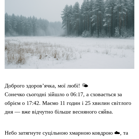
Доброго здоров’ячка, мої любі! 🌤️
Сонечко сьогодні зійшло о 06:17, а сховається за
обрієм о 17:42. Маємо 11 годин і 25 хвилин світлого
дня — вже відчутно більше весняного сяйва.
Небо затягнуте суцільною хмарною ковдрою ☁️, та