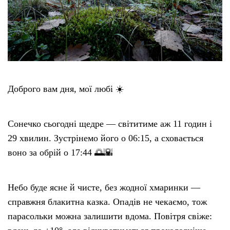
Доброго вам дня, мої любі ☀️
Сонечко сьогодні щедре — світитиме аж 11 годин і
29 хвилин. Зустрінемо його о 06:15, а сховається
воно за обрій о 17:44 🌅🌇
Небо буде ясне й чисте, без жодної хмаринки —
справжня блакитна казка. Опадів не чекаємо, тож
парасольки можна залишити вдома. Повітря свіже: