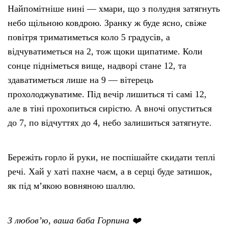
Найпомітніше нині — хмари, що з полудня затягнуть
небо щільною ковдрою. Зранку ж буде ясно, свіже
повітря триматиметься коло 5 градусів, а
відчуватиметься на 2, тож щоки щипатиме. Коли
сонце підніметься вище, надворі стане 12, та
здаватиметься лише на 9 — вітерець
прохолоджуватиме. Під вечір лишиться ті самі 12,
але в тіні прохопиться сирістю. А вночі опуститься
до 7, по відчуттях до 4, небо залишиться затягнуте.
Бережіть горло й руки, не поспішайте скидати теплі
речі. Хай у хаті пахне чаєм, а в серці буде затишок,
як під м’якою вовняною шаллю.
З любов’ю, ваша баба Горпина ❤️