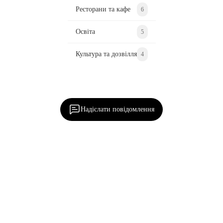
Ресторани та кафе
6
Освіта
5
Культура та дозвілля
4
Ділися важливим, став запитання, обговорюй з
редакцією!
Надіслати повідомлення
Наша
Семенівка
Написати нам