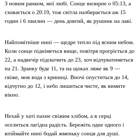
З новим ранком, мої любі. Сонце визирне о 05:13, а
сховається о 20:19, тож світла назбирається аж 15
годин і 6 хвилин — день довгий, як рушник на лаві.
Найпомітніше нині — щедре тепло під ясним небом.
Коли сонце підніметься вище, повітря прогріється до
22, а надвечір підскочить до 23, хоч відчуватиметься
на 21. Зранку буде 11, та на щоках ляже як 9 —
свіже, мов вода з криниці. Вночі опуститься до 14,
відчутно до 12, і небо лишиться чисте, як вимите
вікно.
Нехай у хаті пахне свіжим хлібом, а в серці
оселиться лагідна радість. Бережіть одне одного і
впіймайте нині бодай жменьку сонця для душі.