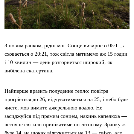
Етичний кодекс
Рекламні прайси
З новим ранком, рідні мої. Сонце визирне о 05:11, а
Про нас
сховається о 20:21, тож світла матимемо аж 15 годин
і 10 хвилин — день розгорнеться широкий, як
Бюджет
вибілена скатертина.
Тендери
Найперше вразить полуденне тепло: повітря
Контакти
прогріється до 26, відчуватиметься на 25, і небо буде
чисте, мов вимите джерельною водою. Не
засиджуйся під прямим сонцем, накинь капелюха —
весняне світило припікатиме по-літньому. Зранку ж
буде 14, на щоках відгукнеться на 13 — свіжо, але