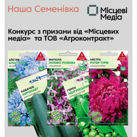
Етичний кодекс
Рекламні прайси
Про нас
Бюджет
Тендери
Контакти