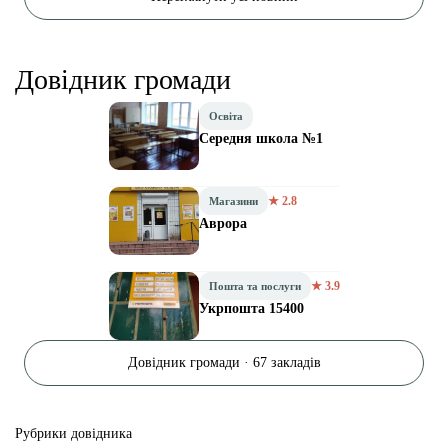
Довідник громади
Освіта
Середня школа №1
★ 2.8
Магазини
Аврора
★ 3.9
Пошта та послуги
Укрпошта 15400
Довідник громади · 67 закладів
Рубрики довідника