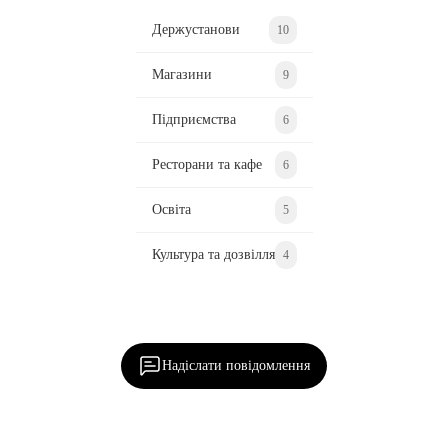
Держустанови
10
Магазини
9
Підприємства
6
Ресторани та кафе
6
Освіта
5
Культура та дозвілля
4
Ділися важливим, став запитання, обговорюй з
редакцією!
Надіслати повідомлення