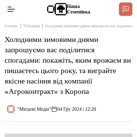
Наша
Семенівка
Головна
Публікації
Холодними зимовими днями запрошуємо вас поділитися спог
Холодними зимовими днями
Новини
запрошуємо вас поділитися
спогадами: покажіть, яким врожаєм ви
Інтерв’ю
пишаєтесь цього року, та виграйте
якісне насіння від компанії
Тексти
«Агроконтракт» з Коропа
Публікації
"Місцеві Медіа"
04 Гру 2024 | 12:20
Довідник
Редакційна політика