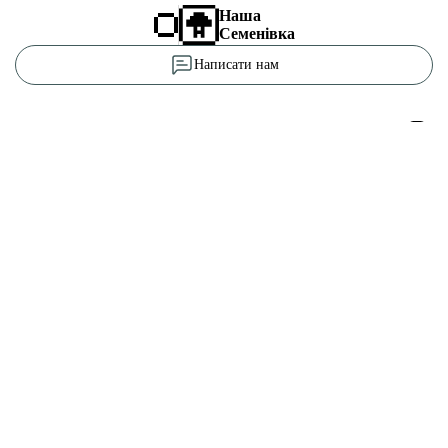
Наша
Семенівка
Написати нам
Редакційна політика
Про нас
Тендери
Контакти
Етичний кодекс
Вакансії
Рекламні прайси
Довідник