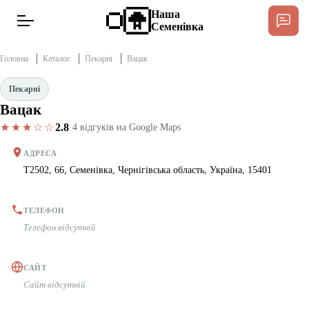
Наша
Семенівка
Головна
Каталог
Пекарні
Вацак
Пекарні
Вацак
Новини
★★★☆☆
2.8
·
4 відгуків на Google Maps
Інтерв’ю
АДРЕСА
Т2502, 66, Семенівка, Чернігівська область, Україна, 15401
Тексти
ТЕЛЕФОН
Публікації
Телефон відсутній
Довідник
САЙТ
Сайт відсутній
Редакційна політика