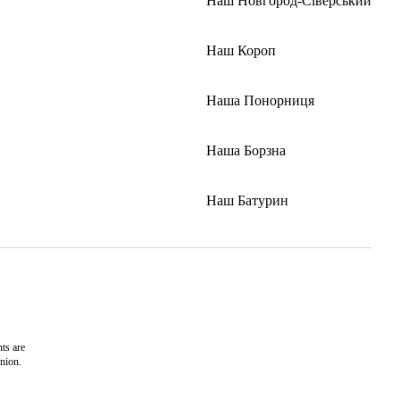
Наш Новгород-Сіверський
Наш Короп
Наша Понорниця
Наша Борзна
Наш Батурин
ts are
nion.