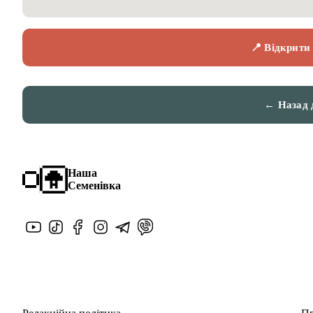
📍 Відкрити
← Назад 
Наша
Семенівка