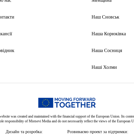
о нас
Менщина
нтакти
Наш Сновськ
кансії
Наша Корюківка
відник
Наша Сосниця
Наші Холми
website was created and maintained with the financial support of the European Union. Its conten
sole responsibility of Mistsevi Media and do not necessarily reflect the views of the European U
Дизайн та розробка:
Розвиваємо проект за підтримки: