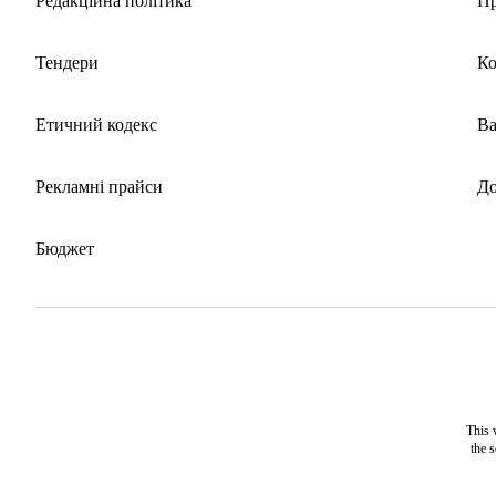
Редакційна політика
Пр
Тендери
Ко
Етичний кодекс
Ва
Рекламні прайси
До
Бюджет
This 
the 