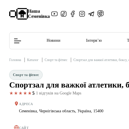
Наша
Семенівка
Новини
Інтерв’ю
Головна
Каталог
Спорт та фітнес
Спортзал для важкої атлетики, боксу, 
Редакційна політика
Етичний кодекс
Спорт та фітнес
Спортзал для важкої атлетики, б
★★★★★
5
·
1 відгуків на Google Maps
АДРЕСА
Семенівка, Чернігівська область, Україна, 15400
САЙТ