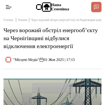
Наша
Семенівка
Головна
Новини
Через ворожий обстріл енергооб’єкту на Чернігівщині відбули
Через ворожий обстріл енергооб’єкту
Новини
на Чернігівщині відбулися
відключення електроенергії
Інтерв’ю
"Місцеві Медіа"
01 Жов 2025 | 17:15
Тексти
Публікації
Довідник
Редакційна політика