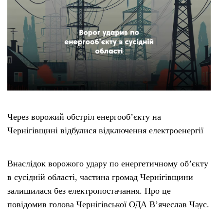
Етичний кодекс
Рекламні прайси
Про нас
Бюджет
Через ворожий обстріл енергооб’єкту на
Чернігівщині відбулися відключення електроенергії
Тендери
Контакти
Внаслідок ворожого удару по енергетичному об’єкту
в сусідній області, частина громад Чернігівщини
залишилася без електропостачання. Про це
повідомив голова Чернігівської ОДА В’ячеслав Чаус.