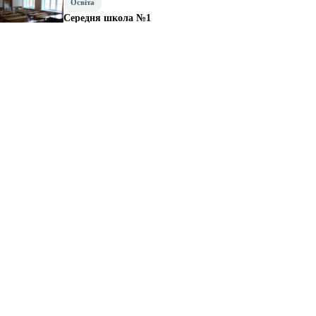
Освіта
Середня школа №1
Довідник громади · 67 закладів
Рубрики довідника
Держустанови
10
Магазини
9
Підприємства
6
Ресторани та кафе
6
Освіта
5
Культура та дозвілля
4