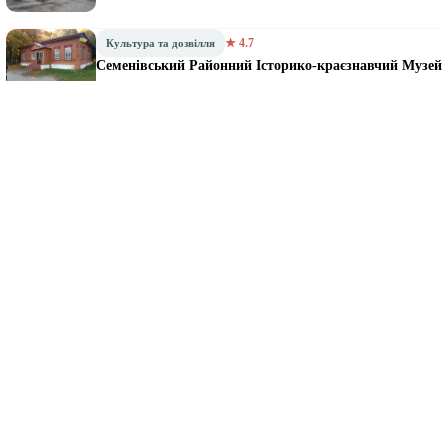
★ 4.7
Культура та дозвілля
Семенівський Районний Історико-краєзнавчий Музей
Довідник громади · 67 закладів
Рубрики довідника
Держустанови
10
Магазини
9
Підприємства
6
Ресторани та кафе
6
Освіта
5