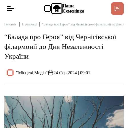
Наша
Семенівка
Головна
Публікації
“Балада про Героя” від Чернігівської філармонії до Дня Не
“Балада про Героя” від Чернігівської
Новини
філармонії до Дня Незалежності
України
Інтерв’ю
"Місцеві Медіа"
24 Сер 2024 | 09:01
Тексти
Публікації
Довідник
Редакційна політика