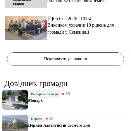
облраді 321 га лісових земель
05 Сер 2026 | 10:04
Виконком ухвалив 18 рішень для
громади у Семенівці
Переглянути усі новини
Довідник громади
★ 3.5
Ресторани та кафе
Монарх
★ 3.3
Церкви
Церква Адвентистів сьомого дня