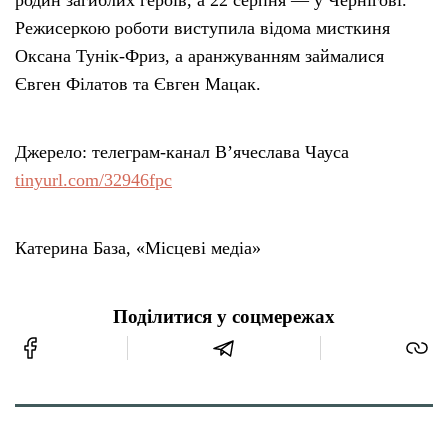
родин загиблих героїв, а 22 серпня — у Чернігові.
Режисеркою роботи виступила відома мисткиня
Оксана Тунік-Фриз, а аранжуванням займалися
Євген Філатов та Євген Мацак.
Джерело: телеграм-канал Вʼячеслава Чауса
tinyurl.com/32946fpc
Катерина База, «Місцеві медіа»
Поділитися у соцмережах