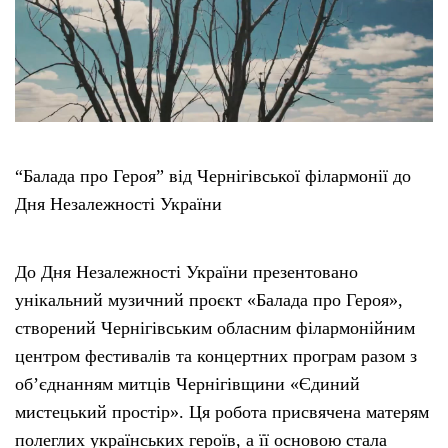
Етичний кодекс
Рекламні прайси
Про нас
“Балада про Героя” від Чернігівської філармонії до
Дня Незалежності України
Бюджет
Тендери
До Дня Незалежності України презентовано
унікальний музичний проєкт «Балада про Героя»,
Контакти
створений Чернігівським обласним філармонійним
центром фестивалів та концертних програм разом з
об’єднанням митців Чернігівщини «Єдиний
мистецький простір». Ця робота присвячена матерям
полеглих українських героїв, а її основою стала